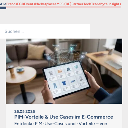
Filtern nach
Filtern nach
Filtern nach
Filtern nach
Filtern nach
Filtern nach
Filtern nach
Filtern nach
Filtern nach
Alle
Brands
ECD
Events
Marketplaces
MPS (DE)
Partner
Tech
Tradebyte Insights
Suchen …
Suchen
26.05.2026
PIM-Vorteile & Use Cases im E-Commerce
Entdecke PIM-Use-Cases und -Vorteile – von