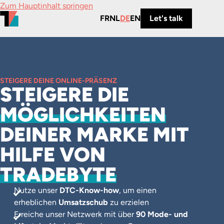
Zum Hauptinhalt springen
FR
NL
DE
EN
Let's talk
STEIGERE DEINE ONLINE-PRÄSENZ
STEIGERE DIE
MÖGLICHKEITEN
DEINER MARKE MIT
HILFE VON
TRADEBYTE
Nutze unser
DTC-Know-how
, um einen
erheblichen
Umsatzschub
zu erzielen
Erreiche unser Netzwerk mit über
90 Mode- und