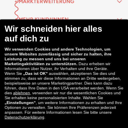
+ MARKTERWEITERUNG
+ MEHR KUND*INNEN
↑ KOMPLETTE TRANSPARENZ
↑ ERHÖHTER UMSATZ
+ MARKENMANAGEMENT
+ DATENERKENNTNISSE
Melde dich bei uns