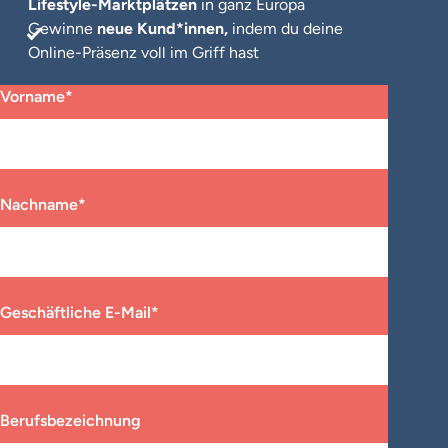
Lifestyle-Marktplätzen
in ganz Europa
Gewinne
neue Kund*innen,
indem du deine
Online-Präsenz voll im Griff hast
„
*
“ zeigt erforderliche Felder an
Vorname
*
Nachname
*
Geschäftliche E-Mail
*
Berufsbezeichnung