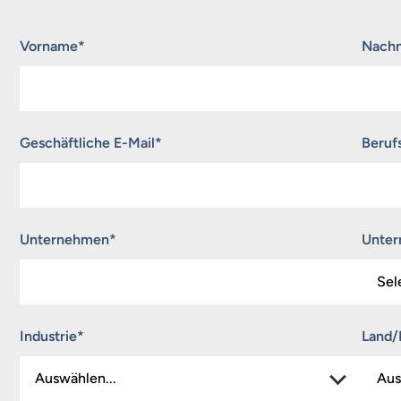
„
*
“ zeigt erforderliche Felder an
Vorname
*
Nach
Geschäftliche E-Mail
*
Beruf
Unternehmen
*
Unte
Industrie
*
Land/