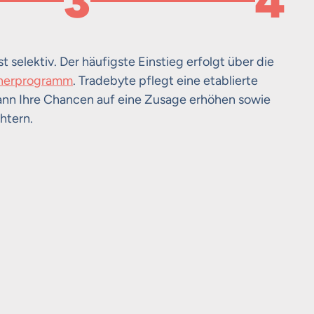
3
4
t selektiv. Der häufigste Einstieg erfolgt über die
Trad
Prod
Opti
tnerprogramm
. Tradebyte pflegt eine etablierte
einri
verw
wach
ann Ihre Chancen auf eine Zusage erhöhen sowie
htern.