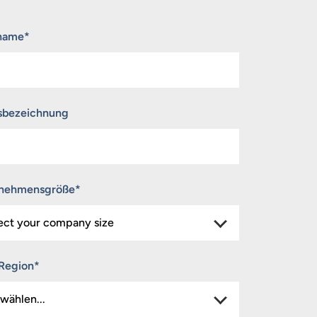
name
*
sbezeichnung
rnehmensgröße
*
Region
*