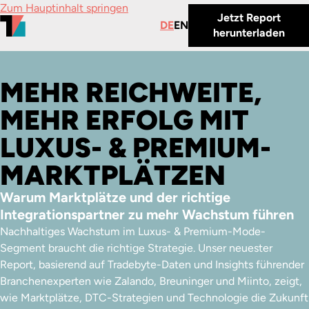
Zum Hauptinhalt springen
Jetzt Report
DE
EN
herunterladen
MEHR REICHWEITE,
MEHR ERFOLG MIT
LUXUS- & PREMIUM-
MARKTPLÄTZEN
Warum Marktplätze und der richtige
Integrationspartner zu mehr Wachstum führen
Nachhaltiges Wachstum im Luxus- & Premium-Mode-
Segment braucht die richtige Strategie. Unser neuester
Report, basierend auf Tradebyte-Daten und Insights führender
Branchenexperten wie Zalando, Breuninger und Miinto, zeigt,
wie Marktplätze, DTC-Strategien und Technologie die Zukunft