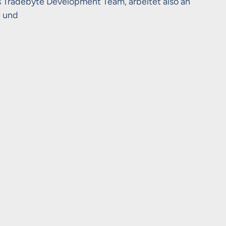
s Tradebyte Development Team, arbeitet also an
e und