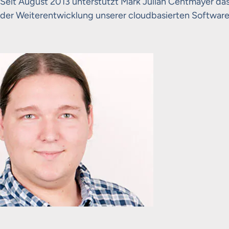
Seit August 2013 unterstützt Mark Julian Centmayer da
der Weiterentwicklung unserer cloudbasierten Softwar