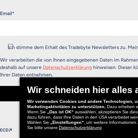
„
*
“ zeigt erforderliche Felder an
Email
*
Consent
*
Ich stimme dem Erhalt des Tradebyte Newsletters zu. Mei
Wir verarbeiten die von Ihnen eingegebenen Daten im Rahme
deshalb auf unsere
Datenschutzerklärung
hinweisen. Dieser kö
Ihrer Daten entnehmen.
Anmelden
ECD