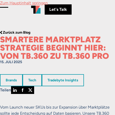
Zum Hauptinhalt springen
Let's Talk
Menü umschalten
Zurück zum Blog
SMARTERE MARKTPLATZ
STRATEGIE BEGINNT HIER:
VON TB.360 ZU TB.360 PRO
15. JULI 2025
in
in
in
Brands
Tech
Tradebyte Insights
Teilen
Vom Launch neuer SKUs bis zur Expansion über Marktplätze
sollte jede Entscheidung auf Daten basieren. Unsere TB.360