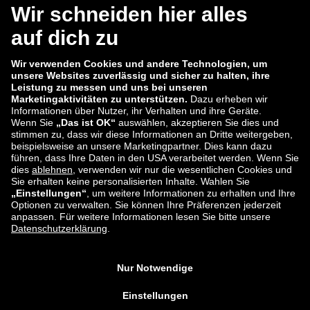
Consent
Ich stimme dem Erhalt des Tradebyte Newsletters zu.
*
Meine Zustimmung kann ich jederzeit widerrufen.
*
Wir verarbeiten die von Ihnen eingegebenen Daten im
Rahmen unseres Newsletterprozesses. Wir möchten Sie
deshalb auf unsere
Datenschutzerklärung
hinweisen. Dieser
können Sie alle Informationen zur Verarbeitung Ihrer Daten
entnehmen.
Anmelden
ECD