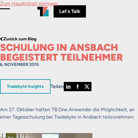
Zum Hauptinhalt springen
Let's Talk
Menü umschalten
Zurück zum Blog
SCHULUNG IN ANSBACH
BEGEISTERT TEILNEHMER
6. NOVEMBER 2015
Teilen
in
Tradebyte Insights
Am 27. Oktober hatten TB.One Anwender die Möglichkeit, an
einer Tagesschulung bei Tradebyte in Ansbach teilzunehmen.