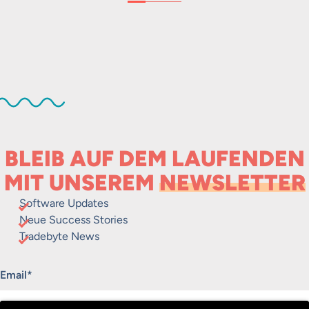
BLEIB AUF DEM LAUFENDEN
MIT UNSEREM
NEWSLETTER
Software Updates
Neue Success Stories
Tradebyte News
„
*
“ zeigt erforderliche Felder an
Email
*