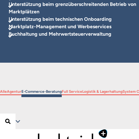
Unterstützung beim grenzüberschreitenden Betrieb von
Marktplätzen
Unterstützung beim technischen Onboarding
Marktplatz-Management und Werbeservices
Buchhaltung und Mehrwertsteuerverwaltung
Filtern
Filtern
Filtern
Filtern
Filtern
Filtern
Alle
Agentur
E-Commerce-Beratung
Full Service
Logistik & Lagerhaltung
System C
Suchen …
Suchen
Filter