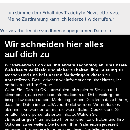
Consent
Ich stimme dem Erhalt des Tradebyte Newsletters zu.
*
Meine Zustimmung kann ich jederzeit widerrufen.
*
Wir verarbeiten die von Ihnen eingegebenen Daten im
Rahmen unseres Newsletterprozesses. Wir möchten Sie
deshalb auf unsere
Datenschutzerklärung
hinweisen. Dieser
können Sie alle Informationen zur Verarbeitung Ihrer Daten
entnehmen.
Anmelden
ECD