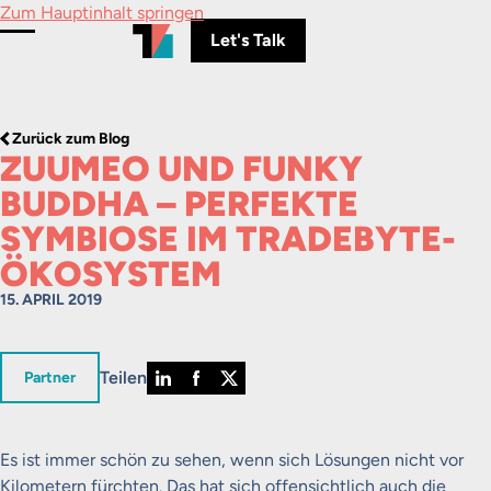
Zum Hauptinhalt springen
Let's Talk
Menü umschalten
Zurück zum Blog
ZUUMEO UND FUNKY
BUDDHA – PERFEKTE
SYMBIOSE IM TRADEBYTE-
ÖKOSYSTEM
15. APRIL 2019
Teilen
in
Partner
Es ist immer schön zu sehen, wenn sich Lösungen nicht vor
Kilometern fürchten. Das hat sich offensichtlich auch die