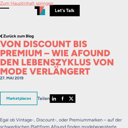
Zum Hauptinhalt springen
Let's Talk
Menü umschalten
Zurück zum Blog
VON DISCOUNT BIS
PREMIUM – WIE AFOUND
DEN LEBENSZYKLUS VON
MODE VERLÄNGERT
27. MAI 2019
Teilen
in
Marketplaces
Egal ob Vintage-, Discount-, oder Premiummarken – auf der
schwedischen Plattform Afound finden modebegeisterte