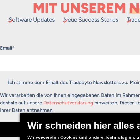
MIT UNSEREM
N
Software Updates
Neue Success Stories
Trad
„
*
“ zeigt erforderliche Felder an
Email
*
Consent
*
Ich stimme dem Erhalt des Tradebyte Newsletters zu. Mei
Wir verarbeiten die von Ihnen eingegebenen Daten im Rahme
deshalb auf unsere
Datenschutzerklärung
hinweisen. Dieser kö
Ihrer Daten entnehmen.
Anmelden