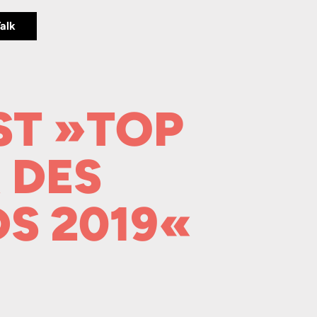
Talk
ST »TOP
 DES
S 2019«