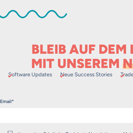
BLEIB AUF DEM
MIT UNSEREM
N
Software Updates
Neue Success Stories
Trad
„
*
“ zeigt erforderliche Felder an
Email
*