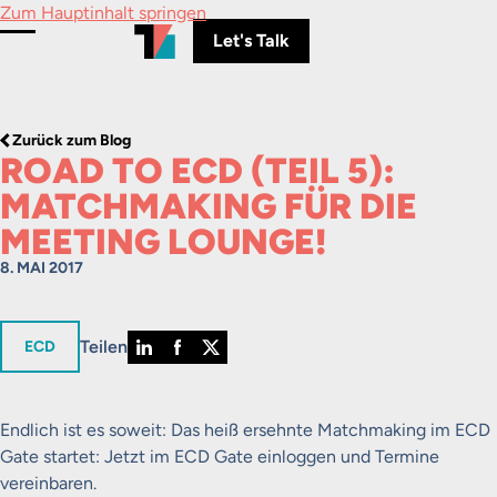
Zum Hauptinhalt springen
Let's Talk
Menü umschalten
Zurück zum Blog
ROAD TO ECD (TEIL 5):
MATCHMAKING FÜR DIE
MEETING LOUNGE!
8. MAI 2017
Teilen
in
ECD
Endlich ist es soweit: Das heiß ersehnte Matchmaking im ECD
Gate startet: Jetzt im ECD Gate einloggen und Termine
vereinbaren.