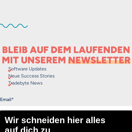
BLEIB AUF DEM LAUFENDEN
MIT UNSEREM
NEWSLETTER
Software Updates
Neue Success Stories
Tradebyte News
„
*
“ zeigt erforderliche Felder an
Email
*
Consent
Ich stimme dem Erhalt des Tradebyte Newsletters zu.
*