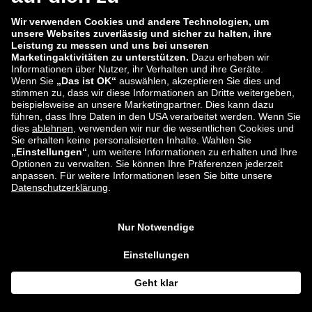
Meine Zustimmung kann ich jederzeit widerrufen.
*
Wir verarbeiten die von Ihnen eingegebenen Daten im
Rahmen unseres Newsletterprozesses. Wir möchten Sie
deshalb auf unsere
Datenschutzerklärung
hinweisen. Dieser
können Sie alle Informationen zur Verarbeitung Ihrer Daten
entnehmen.
Anmelden
ECD
Sicherheit
Impressum
Datenschutzerklärung
Daten-Einstellungen
© 2026 Tradebyte Software GmbH