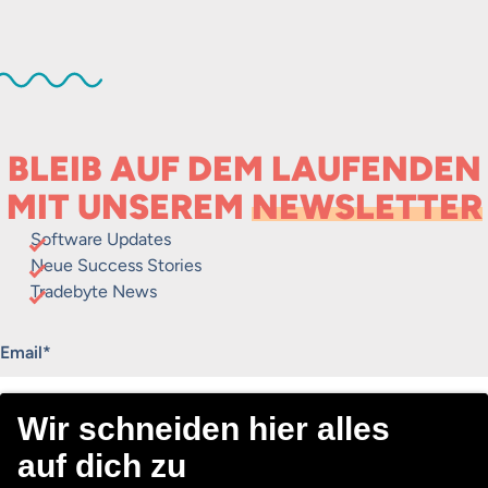
BLEIB AUF DEM LAUFENDEN
MIT UNSEREM
NEWSLETTER
Software Updates
Neue Success Stories
Tradebyte News
„
*
“ zeigt erforderliche Felder an
Email
*
Consent
Ich stimme dem Erhalt des Tradebyte Newsletters zu.
*