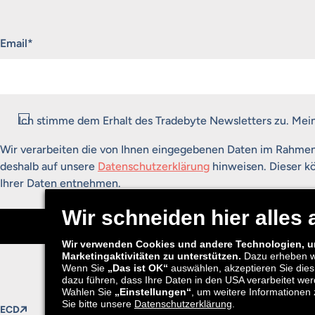
„
*
“ zeigt erforderliche Felder an
Email
*
Consent
*
Ich stimme dem Erhalt des Tradebyte Newsletters zu. Mei
Wir verarbeiten die von Ihnen eingegebenen Daten im Rahme
deshalb auf unsere
Datenschutzerklärung
hinweisen. Dieser kö
Ihrer Daten entnehmen.
Anmelden
ECD