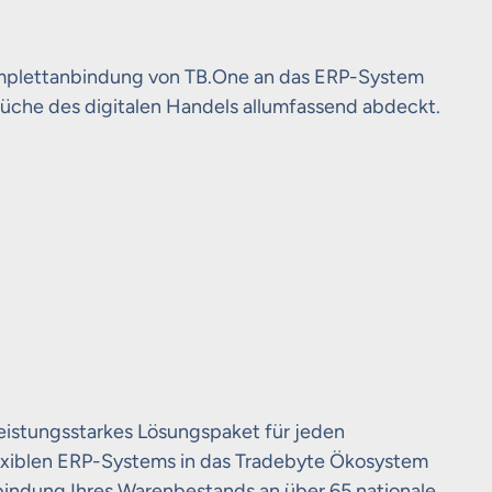
omplettanbindung von TB.One an das ERP-System
rüche des digitalen Handels allumfassend abdeckt.
eistungsstarkes Lösungspaket für jeden
flexiblen ERP-Systems in das Tradebyte Ökosystem
bindung Ihres Warenbestands an über 65 nationale