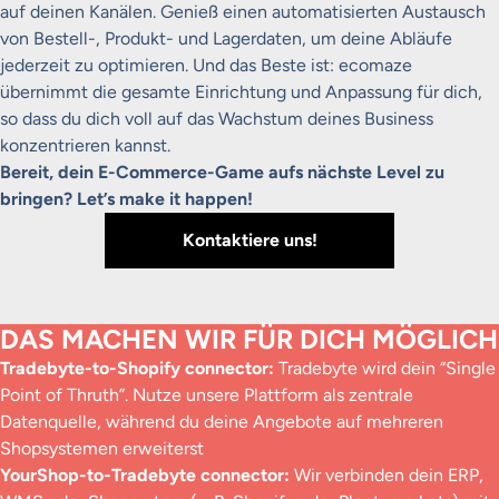
auf deinen Kanälen. Genieß einen automatisierten Austausch
von Bestell-, Produkt- und Lagerdaten, um deine Abläufe
jederzeit zu optimieren. Und das Beste ist: ecomaze
übernimmt die gesamte Einrichtung und Anpassung für dich,
so dass du dich voll auf das Wachstum deines Business
konzentrieren kannst.
Bereit, dein E-Commerce-Game aufs nächste Level zu
bringen? Let’s make it happen!
Kontaktiere uns!
DAS MACHEN WIR FÜR DICH MÖGLICH
Tradebyte-to-Shopify connector:
Tradebyte wird dein “Single
Point of Thruth”. Nutze unsere Plattform als zentrale
Datenquelle, während du deine Angebote auf mehreren
Shopsystemen erweiterst
YourShop-to-Tradebyte connector:
Wir verbinden dein ERP,