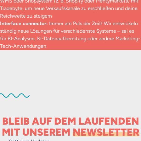
WMS oder Shopsystem (z. B. Shopify oder Plentymarkets) mit
Tradebyte, um neue Verkaufskanäle zu erschließen und deine
Reichweite zu steigern
Interface connector:
Immer am Puls der Zeit! Wir entwickeln
ständig neue Lösungen für verschiedenste Systeme – sei es
für BI-Analysen, KI-Datenaufbereitung oder andere Marketing-
Tech-Anwendungen
BLEIB AUF DEM LAUFENDEN
MIT UNSEREM
NEWSLETTER