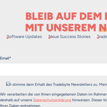
BLEIB AUF DEM
MIT UNSEREM
N
Software Updates
Neue Success Stories
Trad
„
*
“ zeigt erforderliche Felder an
Email
*
Consent
*
Ich stimme dem Erhalt des Tradebyte Newsletters zu. Mei
Wir verarbeiten die von Ihnen eingegebenen Daten im Rahme
deshalb auf unsere
Datenschutzerklärung
hinweisen. Dieser kö
Ihrer Daten entnehmen.