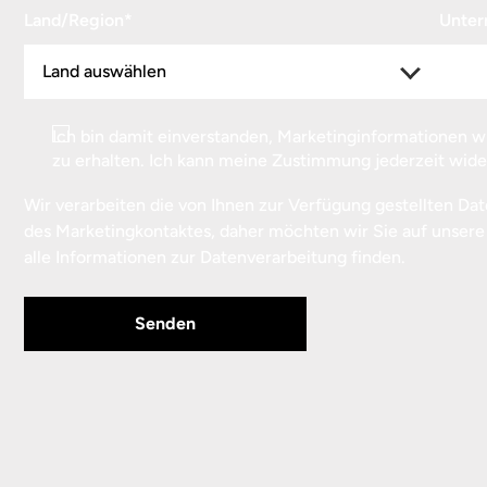
Land/Region
*
Unte
Consent
Ich bin damit einverstanden, Marketinginformationen 
zu erhalten. Ich kann meine Zustimmung jederzeit wide
Wir verarbeiten die von Ihnen zur Verfügung gestellten D
des Marketingkontaktes, daher möchten wir Sie auf unser
alle Informationen zur Datenverarbeitung finden.
Senden