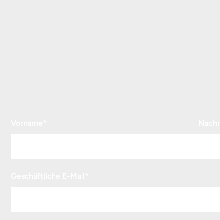
„
*
“ zeigt erforderliche Felder an
Vorname
*
Nach
Geschäftliche E-Mail
*