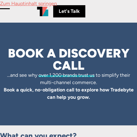
Zum Hauptinhalt springen
Let's Talk
Menü umschalten
BOOK A DISCOVERY
CALL
…and see why
over 1,200 brands trust us
to simplify their
multi-channel commerce.
Book a quick, no-obligation call to explore how Tradebyte
can help you grow.
What can you expect?